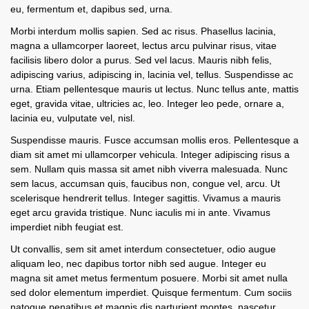
eu, fermentum et, dapibus sed, urna.
Morbi interdum mollis sapien. Sed ac risus. Phasellus lacinia,
magna a ullamcorper laoreet, lectus arcu pulvinar risus, vitae
facilisis libero dolor a purus. Sed vel lacus. Mauris nibh felis,
adipiscing varius, adipiscing in, lacinia vel, tellus. Suspendisse ac
urna. Etiam pellentesque mauris ut lectus. Nunc tellus ante, mattis
eget, gravida vitae, ultricies ac, leo. Integer leo pede, ornare a,
lacinia eu, vulputate vel, nisl.
Suspendisse mauris. Fusce accumsan mollis eros. Pellentesque a
diam sit amet mi ullamcorper vehicula. Integer adipiscing risus a
sem. Nullam quis massa sit amet nibh viverra malesuada. Nunc
sem lacus, accumsan quis, faucibus non, congue vel, arcu. Ut
scelerisque hendrerit tellus. Integer sagittis. Vivamus a mauris
eget arcu gravida tristique. Nunc iaculis mi in ante. Vivamus
imperdiet nibh feugiat est.
Ut convallis, sem sit amet interdum consectetuer, odio augue
aliquam leo, nec dapibus tortor nibh sed augue. Integer eu
magna sit amet metus fermentum posuere. Morbi sit amet nulla
sed dolor elementum imperdiet. Quisque fermentum. Cum sociis
natoque penatibus et magnis dis parturient montes, nascetur