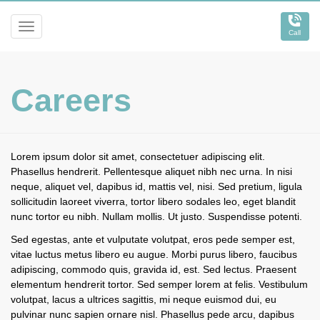
Toggle
Call
navigation
Railway
Hotel
Beaudesert
Careers
Lorem ipsum dolor sit amet, consectetuer adipiscing elit.
Phasellus hendrerit. Pellentesque aliquet nibh nec urna. In nisi
neque, aliquet vel, dapibus id, mattis vel, nisi. Sed pretium, ligula
sollicitudin laoreet viverra, tortor libero sodales leo, eget blandit
nunc tortor eu nibh. Nullam mollis. Ut justo. Suspendisse potenti.
Sed egestas, ante et vulputate volutpat, eros pede semper est,
vitae luctus metus libero eu augue. Morbi purus libero, faucibus
adipiscing, commodo quis, gravida id, est. Sed lectus. Praesent
elementum hendrerit tortor. Sed semper lorem at felis. Vestibulum
volutpat, lacus a ultrices sagittis, mi neque euismod dui, eu
pulvinar nunc sapien ornare nisl. Phasellus pede arcu, dapibus