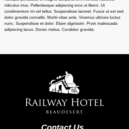
ridiculus mus. Pellentesque adipiscing eros ut libero. Ut
condimentum mi vel tellus. Suspendisse laoreet. Fusce ut est sed
dolor gravida convallis. Morbi vitae ante. Vivamus ultrices luctus
nunc. Suspendisse et dolor. Etiam dignissim. Proin malesuada
adipiscing lacus. Donec metus. Curabitur gravida.
Railway
Hotel
Beaudesert
Contact Us