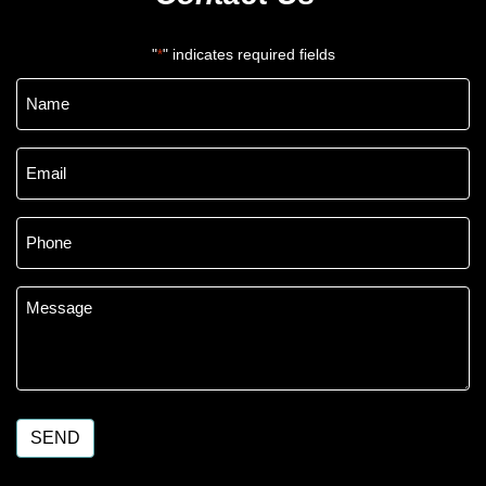
"
" indicates required fields
*
Name
*
Email
*
Phone
*
Message
*
SEND